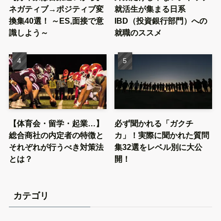
ネガティブ→ポジティブ変
就活生が集まる日系
換集40選！ ～ES,面接で意
IBD（投資銀行部門）への
識しよう～
就職のススメ
【体育会・留学・起業…】
必ず聞かれる「ガクチ
総合商社の内定者の特徴と
カ」！実際に聞かれた質問
それぞれが行うべき対策法
集32選をレベル別に大公
とは？
開！
カテゴリ