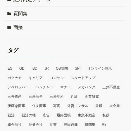
質問集
面接
タグ
ES
GD
IBD
JR
OB訪問
SPI
オンライン就活
ガクチカ
キャリア
コンサル
スタートアップ
デベロッパー
ベンチャー
マナー
メガバンク
三井不動産
三井物産
三菱商事
三菱地所
丸紅
企業研究
伊藤忠商事
住友商事
写真
外資コンサル
外銀
大企業
就活
就活の軸
広告
最終面接
東急不動産
私鉄
総合商社
証券会社
読書
豊田通商
質問集
軸