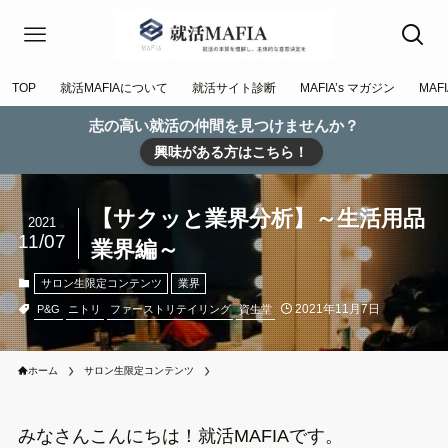
TOP
就活MAFIAについて
就活サイト診断
MAFIA’s マガジン
MAFI
志の高い就活の仲間を見つけませんか？
興味がある方はこちら！
【サクッと業界分析】～生活用品
2021
11/07
業界編～
サロン生限定コンテンツ
業界
2021年11月7日
P&G
ニトリ
ファーストリテイリング
資生堂
ホーム
サロン生限定コンテンツ
みなさんこんにちは！就活MAFIAです。