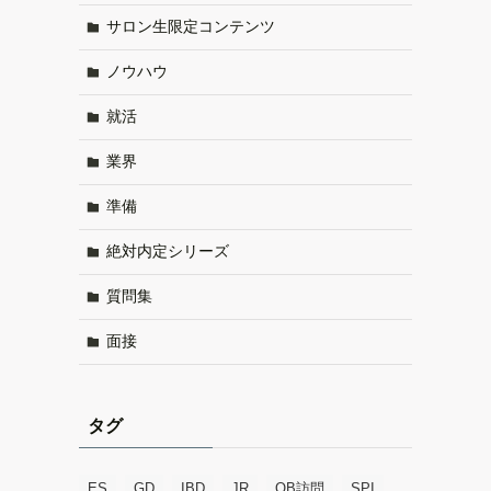
サロン生限定コンテンツ
ノウハウ
就活
業界
準備
絶対内定シリーズ
質問集
面接
タグ
ES
GD
IBD
JR
OB訪問
SPI