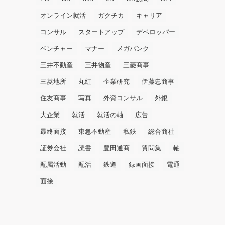
オンライン就活
ガクチカ
キャリア
コンサル
スタートアップ
デベロッパー
ベンチャー
マナー
メガバンク
三井不動産
三井物産
三菱商事
三菱地所
丸紅
企業研究
伊藤忠商事
住友商事
写真
外資コンサル
外銀
大企業
就活
就活の軸
広告
最終面接
東急不動産
私鉄
総合商社
証券会社
読書
豊田通商
質問集
軸
配属活動
配活
鉄道
録画面接
電通
面接