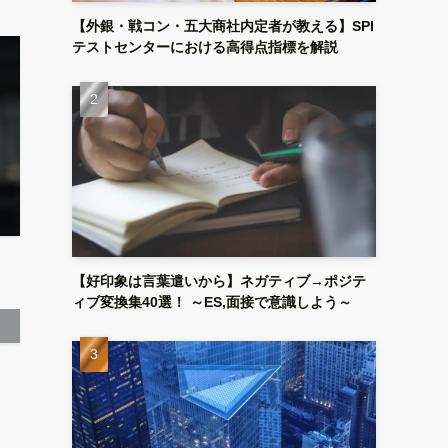
【外銀・戦コン・五大商社内定者が教える】SPI
テストセンターにおける高得点指標を解説
【好印象は言葉遣いから】ネガティブ→ポジテ
ィブ変換集40選！ ～ES,面接で意識しよう～