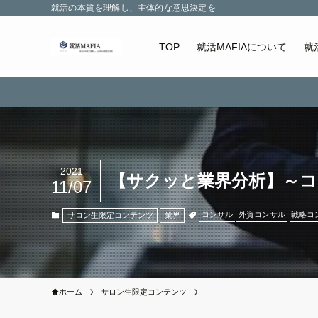
就活の本質を理解し、主体的な意思決定を
TOP
就活MAFIAについて
就
2021
【サクッと業界分析】～コ
11/07
コンサル
外資コンサル
戦略コ
サロン生限定コンテンツ
業界
ホーム
サロン生限定コンテンツ